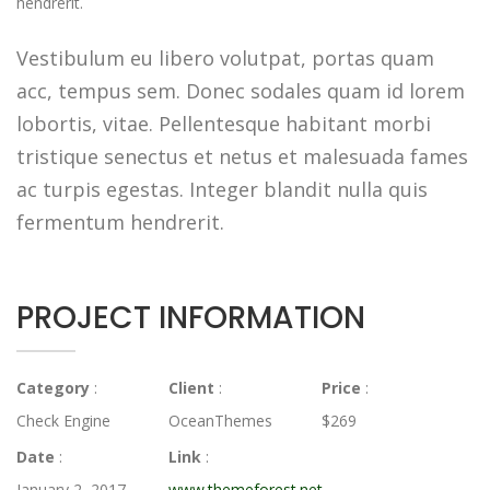
hendrerit.
Vestibulum eu libero volutpat, portas quam
acc, tempus sem. Donec sodales quam id lorem
lobortis, vitae. Pellentesque habitant morbi
tristique senectus et netus et malesuada fames
ac turpis egestas. Integer blandit nulla quis
fermentum hendrerit.
PROJECT INFORMATION
Category
:
Client
:
Price
:
Check Engine
OceanThemes
$269
Date
:
Link
:
January 2, 2017
www.themeforest.net